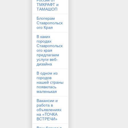
России от
ТМКРАФТ и
ТАМАШОП
Блогерам
Ставропольск
ого Края
В каких
городах
Ставропольск
ого края
предлагаем
услуги веб-
дизайна
В одном из
городов
нашей страны
появилась
маленькая
Вакансии и
работа в
объявлениях
на «ТОЧКА
ВСТРЕЧИ»