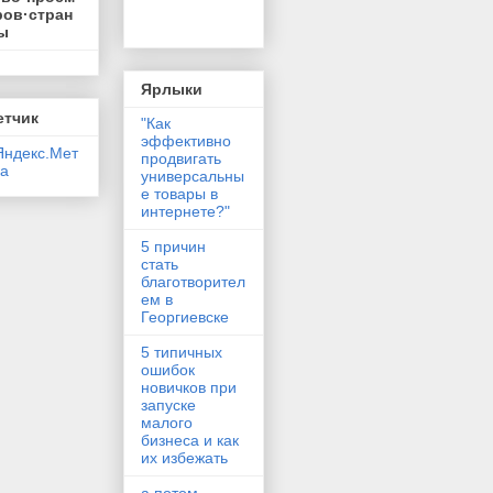
ров·стран
ы
Ярлыки
етчик
"Как
эффективно
продвигать
универсальны
е товары в
интернете?"
5 причин
стать
благотворител
ем в
Георгиевске
5 типичных
ошибок
новичков при
запуске
малого
бизнеса и как
их избежать