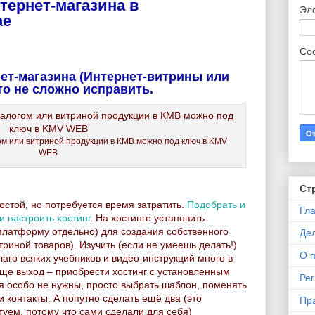
тернет-магазина в
Эл
ае
Со
нет-магазина (Интернет-витрины или
это не сложно исправить.
гом или витриной продукции в КМВ можно под ключ в KMV
WEB
Ст
остой, но потребуется время затратить.
Подобрать и
Гл
 настроить хостинг
. На хостинге установить
платформу отдельно) для создания собственного
Де
триной товаров). Изучить (если не умеешь делать!)
О 
го всяких учебников и видео-инструкций много в
роще выход – приобрести хостинг с установленным
Ре
ия особо не нужны, просто выбрать шаблон, поменять
и контакты. А попутно сделать ещё два (это
Пр
туем, потому что сами сделали для себя)