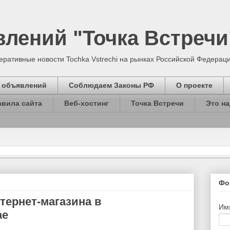
лений "Точка Встречи
ративные новости Tochka Vstrechi на рынках Российской Федерации
 объявлений
Соблюдаем Законы РФ
О проекте
авила сайта
Веб-хостинг
Точка Встречи
Это на
Фо
тернет-магазина в
Им
ае