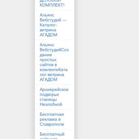
ДЕЛОВОЙ
КОМПЛЕКТ!
Альянс
Вебстудий —
Каталог-
витрина
АГАДОМ
Альянс
ВебстудийСоз
дание
простых
сайтов в
комлектеКата
лог-витрина
АГАДОМ
Архиерейское
подворье
станицы
Незлобной
Бесплатная
реклама в
Ставрополе
Бесплатный