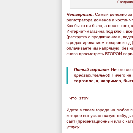
Создание
Четвертый.
Самый денежно зат
регистратора доменов и хостинг-
Как бы то ни было, а после того, к
Интернет-магазина под ключ, все
(раскрутка с продвижением, веде
с редактированием товаров и т.д.
оплачиваете им напрямую, без на
снова просмотреть ВТОРОЙ вариа
Пятый вариант
. Ничего ос
предварительно
)! Ничего не
торговле, а, например, б
Что это?
Идете в своем городе на любое п
которое выпускает какую-нибудь 
сайт (презентационный или с кат
услугу
.