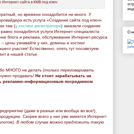
 Интернет-сайта в КМВ под ключ
от
иц
ратный, но времени понадобится не много. У
провайдера есть услуга «Создание сайта под ключ».
ак там (
у хостинг-регистратора
) заказали создание
-равно понадобятся услуги Интернет-специалиста
Сч
ние блога и реклама, обслуживание Интернет-ресурса
) – цены узнавайте у них, домены и хостинг
шего участия! Естественно, опять тут посоветуем
нт в нашей статье.
обо МНОГО не делать (
только переговаривать
 нужно продавать!
Не стоит зарабатывать на
ыть рекламно-информационным посредником
.
редприятие (даже в разные или вообще во все!),
продукцию. Скорее всего у них уже имеется Интернет-
алогом).
В любом случае можно предложить такую