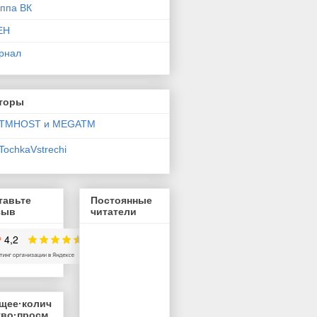
уппа ВК
ЕН
рнал
торы
TMHOST и MEGATM
TochkaVstrechi
тавьте
Постоянные
зыв
читатели
щее·колич
тво·просм