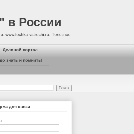
" в России
. www.tochka-vstrechi.ru. Полезное
Деловой портал
до знать и помнить!
рма для связи
я