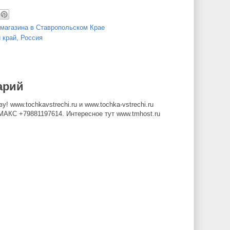
-магазина в Ставропольском Крае
 край, Россия
арий
 www.tochkavstrechi.ru и www.tochka-vstrechi.ru
МАКС +79881197614. Интересное тут www.tmhost.ru