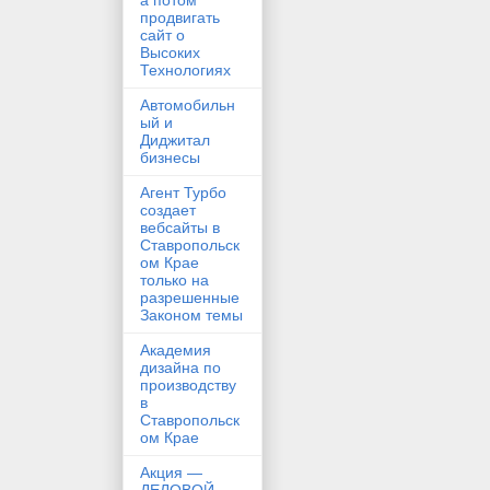
а потом
продвигать
сайт о
Высоких
Технологиях
Автомобильн
ый и
Диджитал
бизнесы
Агент Турбо
создает
вебсайты в
Ставропольск
ом Крае
только на
разрешенные
Законом темы
Академия
дизайна по
производству
в
Ставропольск
ом Крае
Акция —