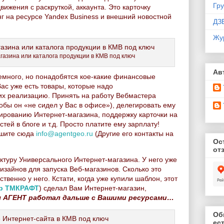
Гр
ижения с раскруткой, аккаунта. Это карточку
г на ресурсе Yandex Business и внешний новостной
ДЗ
Жу
азина или каталога продукции в КМВ под ключ
Ав
немного, но понадобятся кое-какие финансовые
Вас уже есть товары, которые надо
их реализацию. Принять на работу Вебмастера
обы он «не сидел у Вас в офисе»), делегировать ему
тированию Интернет-магазина, поддержку карточки на
тей в блоге и т.д. Просто платите ему зарплату!
ишите сюда
info@agentgeo.ru
(Другие его контакты на
Ос
от
уктуру Универсального Интернет-магазина. У него уже
зайнов для запуска Веб-магазинов. Сколько это
ственно у него. Кстати, когда уже купили шаблон, этот
ер ТМКРАФТ
) сделал Вам Интернет-магазин,
 АГЕНТ работал дальше с Вашими ресурсами…
Об
ес