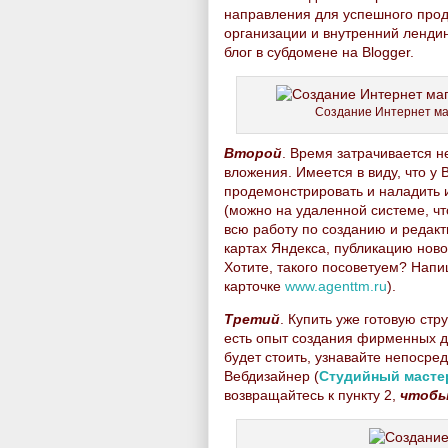
направления для успешного продв
организации и внутренний лендин
блог в субдомене на Blogger.
Создание Интернет маг
Второй
. Время затрачивается 
вложения. Имеется в виду, что у 
продемонстрировать и наладить 
(можно на удаленной системе, чт
всю работу по созданию и редак
картах Яндекса, публикацию новос
Хотите, такого посоветуем? Нап
карточке
www.agenttm.ru
).
Третий
. Купить уже готовую стр
есть опыт создания фирменных ди
будет стоить, узнавайте непосред
Вебдизайнер (
Студийный маст
возвращайтесь к пункту 2,
чтобы