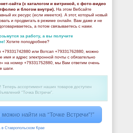
нет-сайта (с каталогом и витриной, с фото-видео
тфолио и блогом внутри).
На этом Вебсайте
ный их ресурс (если имеется). А этот, который новый
овать и продвигать в режиме онлайн. Вам даже и не
 договариваетесь, а потом связываетесь с нами.
ьмутся за работу, а вы получите
ие!
Хотите поподробнее?
м +79331742880 или Вотсап +79331762880, можно
е имя и адрес электронной почты с обязательно
и» на номер +79331752880, мы Вам ответим очень
е шаги.
ь! Теперь ассортимент наших товаров доступен
бъявлений “Точка Встречи”.
можно найти на “Точке Встречи”!”
а в Ставропольском Крае