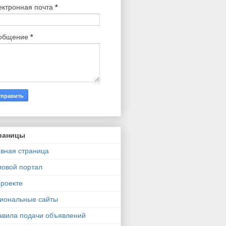
ектронная почта
*
общение
*
раницы
авная страница
ловой портал
проекте
гиональные сайты
авила подачи объявлений