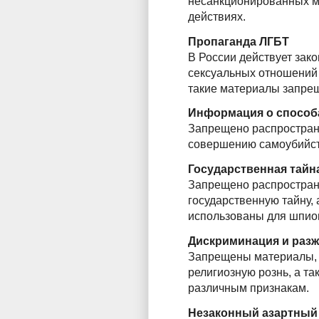
несанкционированных ми
действиях.
Пропаганда ЛГБТ
В России действует зак
сексуальных отношений
такие материалы запре
Информация о способ
Запрещено распростран
совершению самоубийст
Государственная тайн
Запрещено распростра
государственную тайну, 
использованы для шпио
Дискриминация и разж
Запрещены материалы,
религиозную рознь, а т
различным признакам.
Незаконный азартный