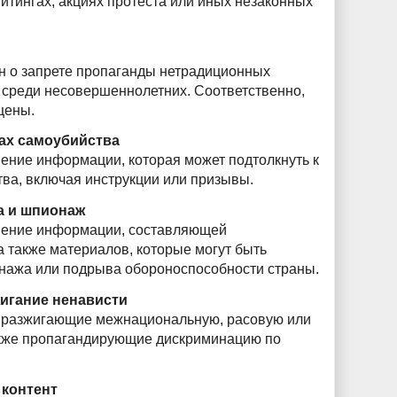
тингах, акциях протеста или иных незаконных
он о запрете пропаганды нетрадиционных
 среди несовершеннолетних. Соответственно,
щены.
ах самоубийства
ение информации, которая может подтолкнуть к
ва, включая инструкции или призывы.
а и шпионаж
нение информации, составляющей
а также материалов, которые могут быть
нажа или подрыва обороноспособности страны.
игание ненависти
 разжигающие межнациональную, расовую или
акже пропагандирующие дискриминацию по
 контент