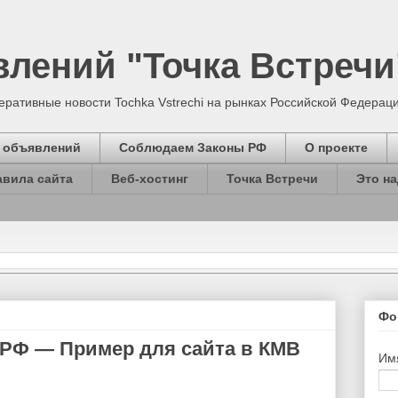
лений "Точка Встречи
ративные новости Tochka Vstrechi на рынках Российской Федерации
 объявлений
Соблюдаем Законы РФ
О проекте
авила сайта
Веб-хостинг
Точка Встречи
Это на
Фо
 РФ — Пример для сайта в КМВ
Им