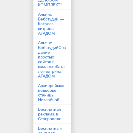
ДЕЛОВОЙ
КОМПЛЕКТ!
Альянс
Вебстудий —
Каталог-
витрина
АГАДОМ
Альянс
ВебстудийСоз
дание
простых
сайтов в
комлектеКата
лог-витрина
АГАДОМ
Архиерейское
подворье
станицы
Незлобной
Бесплатная
реклама в
Ставрополе
Бесплатный