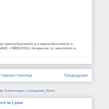
 www.tochkavstrechi.ru и www.tochka-vstrechi.ru
МАКС +79881197614. Интересное тут www.tmhost.ru
Главная страница
Предыдущее
на:
Комментарии к сообщению (Atom)
ете за 1 день