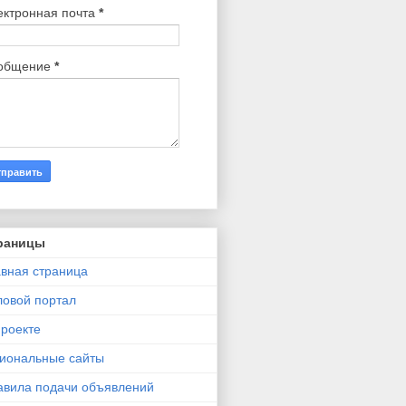
ектронная почта
*
общение
*
раницы
авная страница
ловой портал
проекте
гиональные сайты
авила подачи объявлений