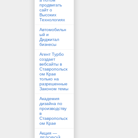
а потом
продвигать
сайт о
Высоких
Технологиях
Автомобильн
ый и
Диджитал
бизнесы
Агент Турбо
создает
вебсайты в
Ставропольск
ом Крае
только на
разрешенные
Законом темы
Академия
дизайна по
производству
в
Ставропольск
ом Крае
Акция —