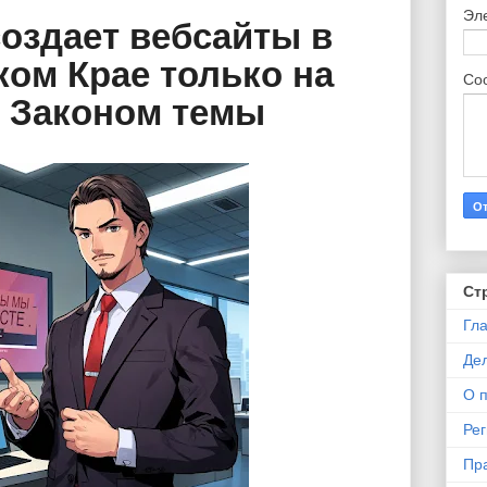
Эл
создает вебсайты в
ом Крае только на
Со
 Законом темы
Ст
Гл
Де
О 
Ре
Пр