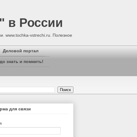
" в России
. www.tochka-vstrechi.ru. Полезное
Деловой портал
до знать и помнить!
рма для связи
я