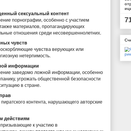
от
иц
щенный сексуальный контент
7
ение порнографии, особенно с участием
 также материалов, пропагандирующих
льные отношения среди несовершеннолетних.
Сч
зных чувств
оскорбляющие чувства верующих или
гиозную нетерпимость.
ной информации
ение заведомо ложной информации, особенно
 панику, угрожать общественной безопасности
ситуацию в стране.
 прав
пиратского контента, нарушающего авторские
м действиям
призывающие к участию в