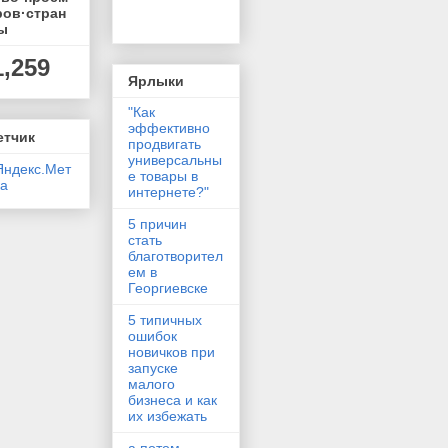
ров·стран
ы
1,259
Ярлыки
"Как
эффективно
етчик
продвигать
универсальны
е товары в
интернете?"
5 причин
стать
благотворител
ем в
Георгиевске
5 типичных
ошибок
новичков при
запуске
малого
бизнеса и как
их избежать