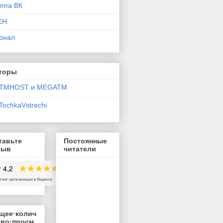
уппа ВК
ЕН
рнал
торы
TMHOST и MEGATM
TochkaVstrechi
тавьте
Постоянные
зыв
читатели
щее·колич
тво·просм