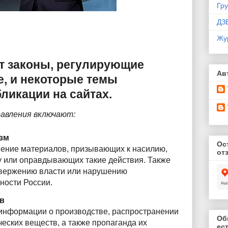
Гр
ДЗ
Жу
т законы, регулирующие
Ав
е, и некоторые темы
ликации на сайтах.
авления включают:
зм
Ос
ение материалов, призывающих к насилию,
от
у или оправдывающих такие действия. Также
вержению власти или нарушению
ности России.
в
информации о производстве, распространении
Об
ческих веществ, а также пропаганда их
ес