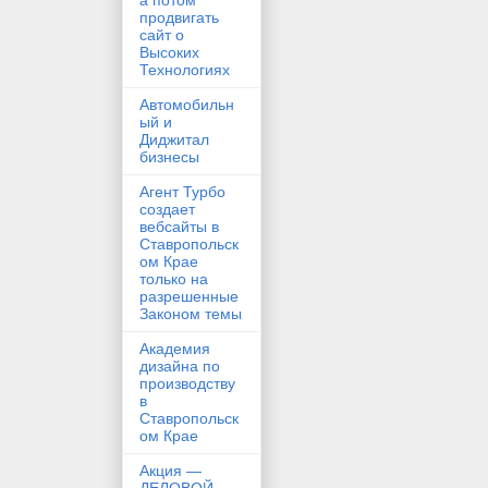
а потом
продвигать
сайт о
Высоких
Технологиях
Автомобильн
ый и
Диджитал
бизнесы
Агент Турбо
создает
вебсайты в
Ставропольск
ом Крае
только на
разрешенные
Законом темы
Академия
дизайна по
производству
в
Ставропольск
ом Крае
Акция —