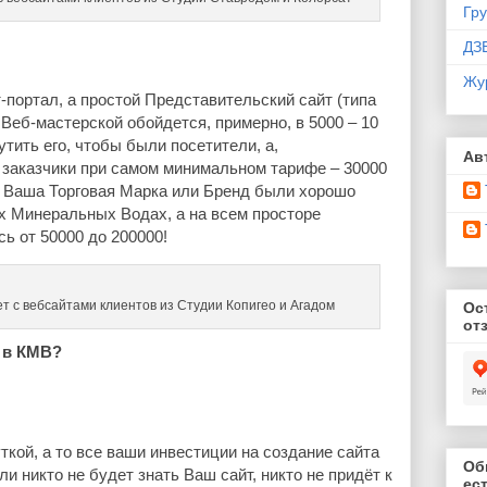
Гр
ДЗ
Жу
-портал, а простой Представительский сайт (типа
в Веб-мастерской обойдется, примерно, в 5000 – 10
утить его, чтобы были посетители, а,
Ав
 заказчики при самом минимальном тарифе – 30000
м Ваша Торговая Марка или Бренд были хорошо
их Минеральных Водах, а на всем просторе
сь от 50000 до 200000!
т с вебсайтами клиентов из Студии Копигео и Агадом
Ос
от
 в КМВ?
ткой, а то все ваши инвестиции на создание сайта
Об
ли никто не будет знать Ваш сайт, никто не придёт к
ес