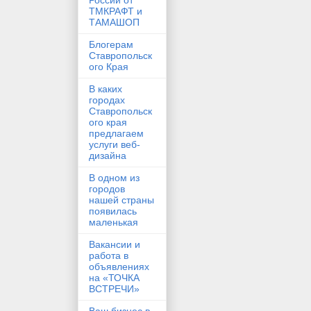
России от
ТМКРАФТ и
ТАМАШОП
Блогерам
Ставропольск
ого Края
В каких
городах
Ставропольск
ого края
предлагаем
услуги веб-
дизайна
В одном из
городов
нашей страны
появилась
маленькая
Вакансии и
работа в
объявлениях
на «ТОЧКА
ВСТРЕЧИ»