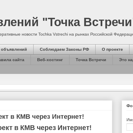
лений "Точка Встречи
ративные новости Tochka Vstrechi на рынках Российской Федерации
 объявлений
Соблюдаем Законы РФ
О проекте
авила сайта
Веб-хостинг
Точка Встречи
Это на
Фо
ект в КМВ через Интернет!
Им
ект в КМВ через Интернет!