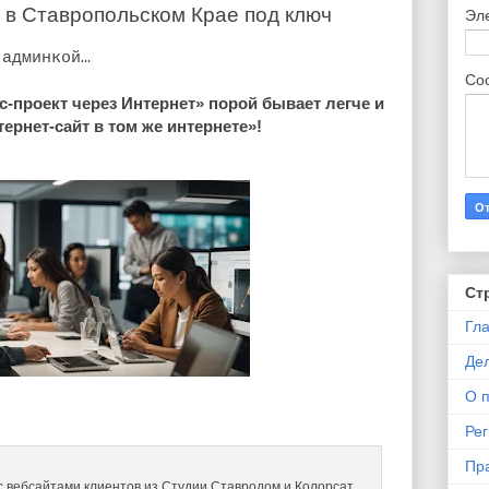
 в Ставропольском Крае под ключ
Эл
 админкой…
Со
с-проект через Интернет» порой бывает легче и
ернет-сайт в том же интернете»!
Ст
Гл
Де
О 
Ре
Пр
с вебсайтами клиентов из Студии Ставродом и Колорсат