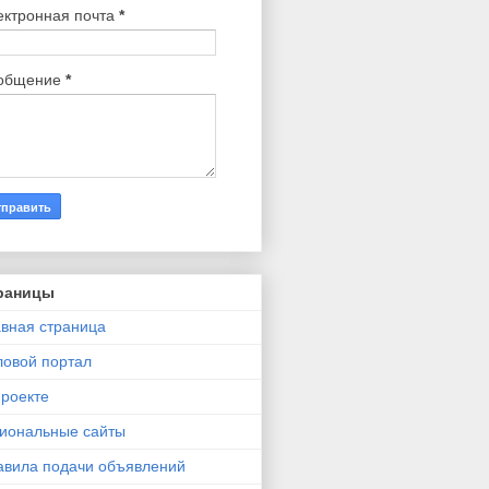
ектронная почта
*
общение
*
раницы
авная страница
ловой портал
проекте
гиональные сайты
авила подачи объявлений