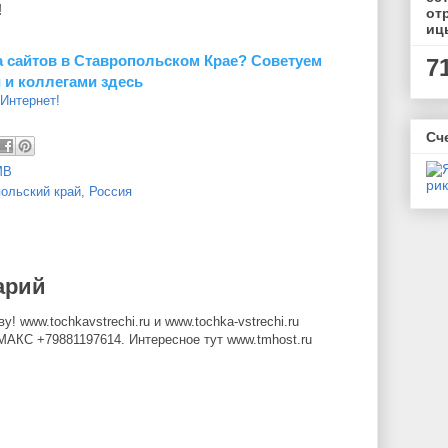
!
от
иц
 сайтов в Ставропольском Крае? Советуем
7
 и коллегами здесь
 Интернет!
Сч
МВ
ольский край, Россия
арий
 www.tochkavstrechi.ru и www.tochka-vstrechi.ru
МАКС +79881197614. Интересное тут www.tmhost.ru