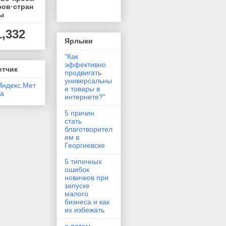
ров·стран
ы
1,332
Ярлыки
"Как
эффективно
етчик
продвигать
универсальны
е товары в
интернете?"
5 причин
стать
благотворител
ем в
Георгиевске
5 типичных
ошибок
новичков при
запуске
малого
бизнеса и как
их избежать