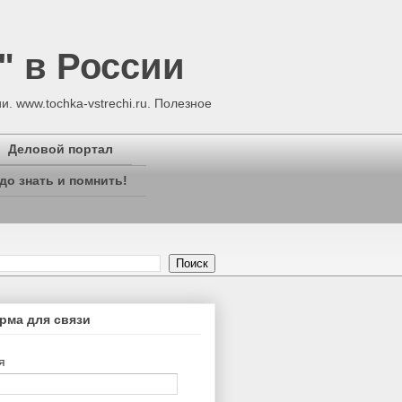
" в России
. www.tochka-vstrechi.ru. Полезное
Деловой портал
до знать и помнить!
рма для связи
я