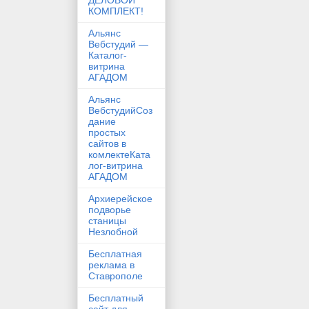
ДЕЛОВОЙ
КОМПЛЕКТ!
Альянс
Вебстудий —
Каталог-
витрина
АГАДОМ
Альянс
ВебстудийСоз
дание
простых
сайтов в
комлектеКата
лог-витрина
АГАДОМ
Архиерейское
подворье
станицы
Незлобной
Бесплатная
реклама в
Ставрополе
Бесплатный