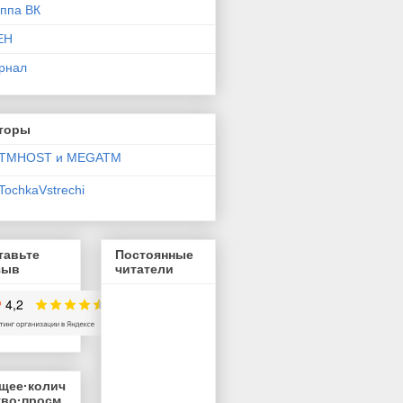
уппа ВК
ЕН
рнал
торы
TMHOST и MEGATM
TochkaVstrechi
тавьте
Постоянные
зыв
читатели
щее·колич
тво·просм